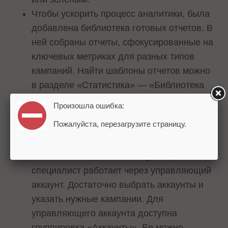
Чтобы ускорить процесс аналитики, была
добавлена библиотека готовых отчетов. В
ней собраны отчеты, сфокусированные на
ключевых метриках для разных типов
кампаний. Найти шаблоны отчетов можно
в разделе «Статистика» — «Библиотека
отчетов». Любой шаблон можно
Произошла ошибка:
адаптировать под свои нужды и сохранить
Пожалуйста, перезагрузите страницу.
как новый.
Появилась возможность строить сводные
отчеты по нескольким аккаунтам, если
специалист работает через управляющий
аккаунт. Достаточно выбрать аккаунты и
указать нужные кампании. Для
управляющего аккаунта доступна
группировка «Аккаунты». Ее можно