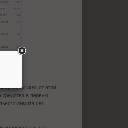
юджет, до 30% от этой
 средства в первую
льного лимита без
 недели сразу, без