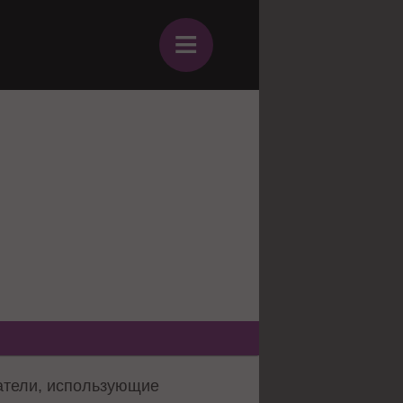
≡
с
атели, использующие