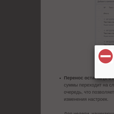
Перенос остатка (с 6 
суммы переходит на с
очередь, что позволяе
изменения настроек.
Для недели, начинающе