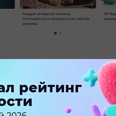
Каждый четвертый читатель
VK Вид
отписывается от блогера из-за избытка
канала
рекламы
В
ПЕРЕЙТИ НА ПОЛНУЮ ВЕРСИЮ
© SEOnews.ru Все права защищены. 2026