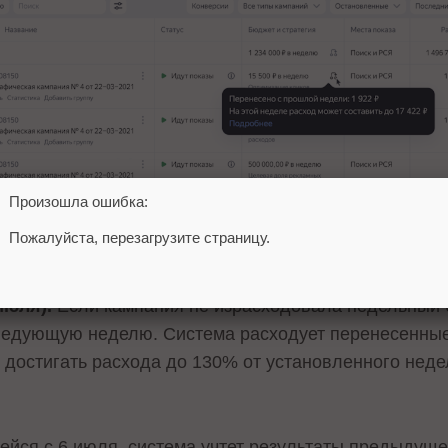
Произошла ошибка:
Пожалуйста, перезагрузите страницу.
июля).
Если кампания не израсходовала недельный б
ледующую неделю. Система расходует перенесенные
т достигать расхода до 130% от установленного неде
йся с 6 июля, система учтет результаты предыдущей