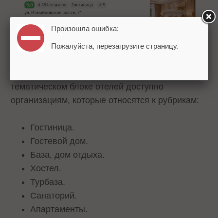
Произошла ошибка:
Пожалуйста, перезагрузите страницу.
Размещение на первых позициях в
тематическом блоке отелей доступно
организациям, которые относятся к рубрикам:
Гостиница.
Гостевой дом.
База, дом отдыха.
Хостел.
Турбаза.
Санаторий.
Апартаменты.