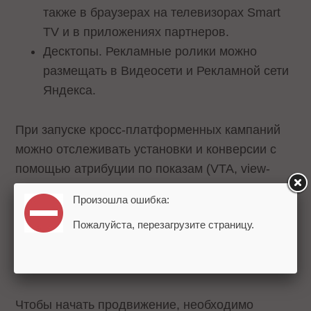
также в браузерах на телевизорах Smart
TV и в приложениях партнеров.
Десктопы. Рекламные ролики можно
размещать в Видеосети и Рекламной сети
Яндекса.
При запуске кросс-платформенных кампаний
можно отслеживать установки и конверсии с
помощью атрибуции по показам (VTA, view-
through attribution). Система позволяет
Произошла ошибка:
учитывать действия, которые произошли после
Пожалуйста, перезагрузите страницу.
просмотра рекламы. Кросс-девайс атрибуция
поддерживается в трекерах AppsFlyer, Adjust и
скоро будет доступна в AppMetrica.
Чтобы начать продвижение, необходимо