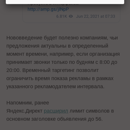
Нововведение будет полезно компаниям, чьи
предложения актуальны в определенный
момент времени, например, если организация
принимает звонки только по будням с 8:00 до
20:00. Временный таргетинг позволит
ограничить время показа рекламы в рамках
указанного рекламодателем интервала.
Напомним, ранее
Яндекс.Директ
расширил
лимит символов в
основном заголовке объявления до 56.