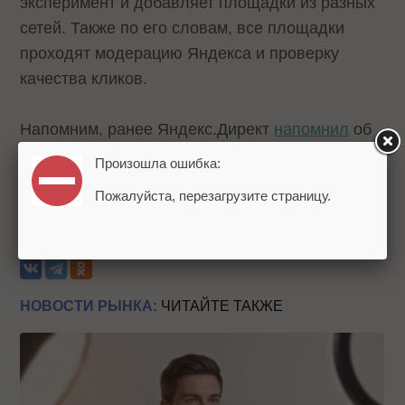
эксперимент и добавляет площадки из разных
сетей. Также по его словам, все площадки
проходят модерацию Яндекса и проверку
качества кликов.
Напомним, ранее Яндекс.Директ
напомнил
об
обновлении автостратегий.
Произошла ошибка:
Пожалуйста, перезагрузите страницу.
Источник:
PPC.World
Теги:
Яндекс
Google
Реклама
Яндекс.Директ
НОВОСТИ РЫНКА:
ЧИТАЙТЕ ТАКЖЕ