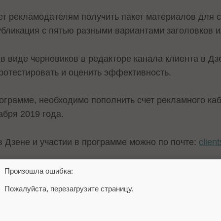
т рекламодателям получить пакет материалов для с
убликация с пятью разными вариантами заголовков и
в виде черновиков в редакторе канала клиента в Дзе
протестировать и оценить эффективность.
ограмме, необходимо пополнить счет рекламного каб
абря 2019 года.
в Дзене и участии в программе можно по почте:
clien
ериал, в котором о будущем развитии Яндекс.Дзен
Произошла ошибка:
 Никита Белоголовцев.
Пожалуйста, перезагрузите страницу.