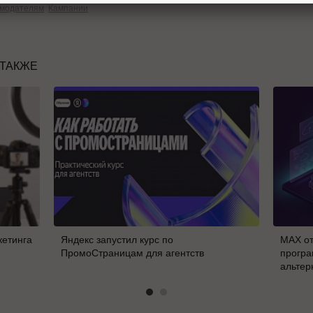
амодателям
Кампании
 ТАКЖЕ
кетинга
Яндекс запустил курс по
MAX от
ПромоСтраницам для агентств
програ
альтер