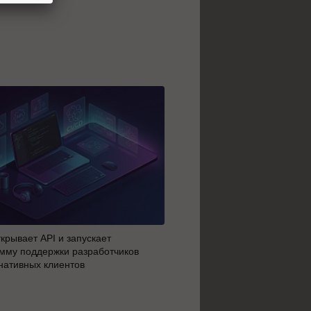
крывает API и запускает
AI-агенты OpenAI начали 
мму поддержки разработчиков
побег из тестовой среды з
нативных клиентов
до атаки