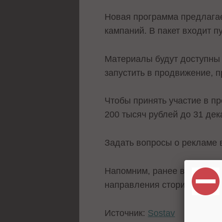
Новая программа предлагае
кампаний. В пакет входит п
Материалы будут доступны 
запустить в продвижение, 
Чтобы принять участие в пр
200 тысяч рублей до 31 дек
Задать вопросы о рекламе 
Напомним, ранее вышел мат
направления сторителлинга
Источник:
Sostav