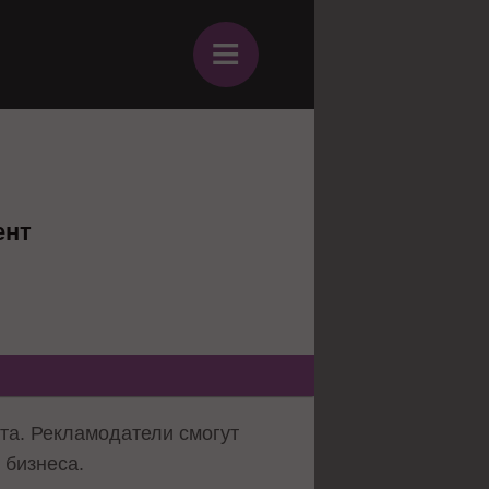
≡
ент
та. Рекламодатели смогут
 бизнеса.