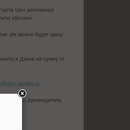
тарта трех рекламных
/или обложек.
не. Их можно будет сразу
инета в Дзене на сумму от
ts@zen.yandex.ru
.
а
рассказал
руководитель