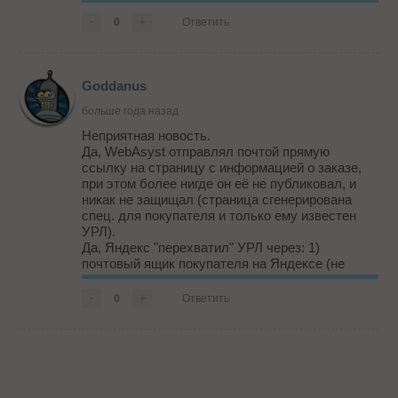
text=site%3Ayandex.ru+inurl%3Autm_source&lr=213
http://yandex.ru/yandsearch?
-
0
+
Ответить
text=site%3Agoogle.ru+inurl%3Autm_source&lr=213
http://yandex.ru/yandsearch?
text=site%3Arambler.ru+inurl%3Autm_source&lr=213
Goddanus
больше года назад
Неприятная новость.
Да, WebAsyst отправлял почтой прямую
ссылку на страницу с информацией о заказе,
при этом более нигде он её не публиковал, и
никак не защищал (страница сгенерирована
спец. для покупателя и только ему известен
УРЛ).
Да, Яндекс "перехватил" УРЛ через: 1)
почтовый ящик покупателя на Яндексе (не
секрет что поисковики анализируют
корреспонденцию, чтобы нам потом
-
0
+
Ответить
подсовывать рекламу); 2) Я.Бар; 3) Я.Метрика;
+ещё что-то. Перех...