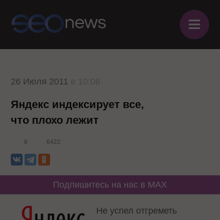
≡
26 Июля 2011
в 10:06
Яндекс индексирует все,
что плохо лежит
8
6422
Подпишитесь на нас в MAX
Не успел отгреметь