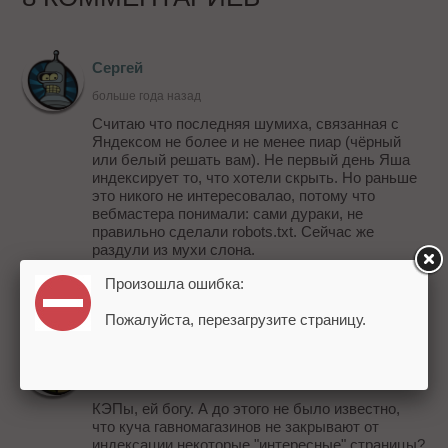
Сергей
больше года назад
Считаю что последняя шумиха, связанная с
Яндексом не более и не менее пиар (чёрный
или белый решать вам). Не первый день Яша
индексирует то, что хотели скрыть. Но раньше
это никого не интересовалао, потому что
вебмастера понимали: сами дураки, не
правильно сделали robots.txt. Сейчас же
раздули из мухи слона.
-
0
+
Ответить
Произошла ошибка:
Пожалуйста, перезагрузите страницу.
Гость
больше года назад
КЭПы, ей богу. А до этого не было известно,
что куча гавномагазинов не закрывают от
индексации некоторые "интересные" страницы?