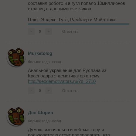
составил роботс и в гугл попало 10миллионов
страниц с данными счетчиков.
Плюс Яндекс, Гугл, Рамблер и Мэйл тоже
забыли в роботс некоторые "технические
страницы" убрать , например с метками
-
0
+
Ответить
контекстных и медийных кампаний.
Яндекс ответил на это, что намеренно
фильтруя страницы по каким-либо признакам,
они могут потерять п...
Murketolog
больше года назад
Анальное украшение для Руслана из
Краснодара :: демотиватор в тему
http://seodemotivators.ru/?p=2710
-
0
+
Ответить
Дэн Шорин
больше года назад
Думаю, изначально и веб-мастеру и
пользователю стоит предполагать, что