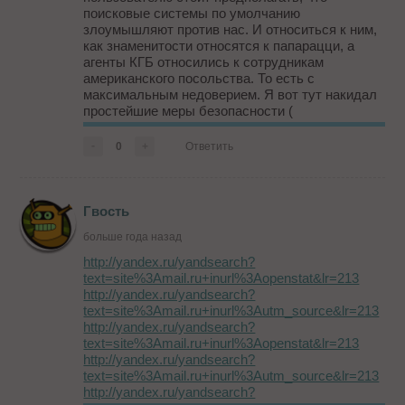
поисковые системы по умолчанию
злоумышляют против нас. И относиться к ним,
как знаменитости относятся к папарацци, а
агенты КГБ относились к сотрудникам
американского посольства. То есть с
максимальным недоверием. Я вот тут накидал
простейшие меры безопасности (
http://www.blog-castcom.ru/archives/1114
) ,
которые, конечно, не панацея, но ...
-
0
+
Ответить
Гвость
больше года назад
http://yandex.ru/yandsearch?
text=site%3Amail.ru+inurl%3Aopenstat&lr=213
http://yandex.ru/yandsearch?
text=site%3Amail.ru+inurl%3Autm_source&lr=213
http://yandex.ru/yandsearch?
text=site%3Amail.ru+inurl%3Aopenstat&lr=213
http://yandex.ru/yandsearch?
text=site%3Amail.ru+inurl%3Autm_source&lr=213
http://yandex.ru/yandsearch?