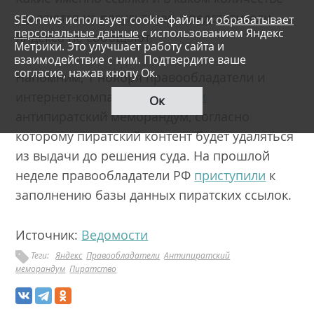
удаляются из результатов, представители
SEOnews использует cookie-файлы и
обрабатывает
персональные данные
с использованием Яндекс
Яндекса не сообщают.
Метрики. Это улучшает работу сайта и
взаимодействие с ним. Подтвердите ваше
согласие, нажав кнопу Ок.
Напомним, 1 ноября правообладатели и
интернет-компании
подписали
Ок
антипиратский меморандум, согласно
которому пиратский контент будет удаляться
из выдачи до решения суда. На прошлой
неделе правообладатели РФ
приступили
к
заполнению базы данных пиратских ссылок.
Источник:
Ведомости
Теги:
Яндекс
Правообладатели
Антипиратский
меморандум
Пиратство