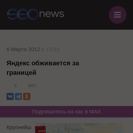
≡
6 Марта 2012
в 13:53
Яндекс обживается за
границей
0
6057
Подпишитесь на нас в MAX
Крупнейш