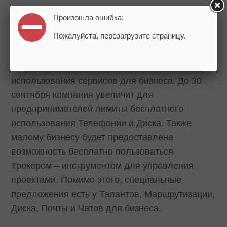
специалистов Яндекса.
Произошла ошибка:
Пожалуйста, перезагрузите страницу.
Инструменты для удаленной работы
Яндекс расширит период бесплатного
использования сервисов для бизнеса. До 30
сентября компания увеличит для
предпринимателей лимиты бесплатного
использования Телефонии и Диска. Также
малому бизнесу будет предоставлена
возможность бесплатно пользоваться
Трекером – инструментом для управления
проектами. Помимо этого, специальные
предложения есть у Талантов, Маршрутизации,
Диска, Почты и Чатов для бизнеса.