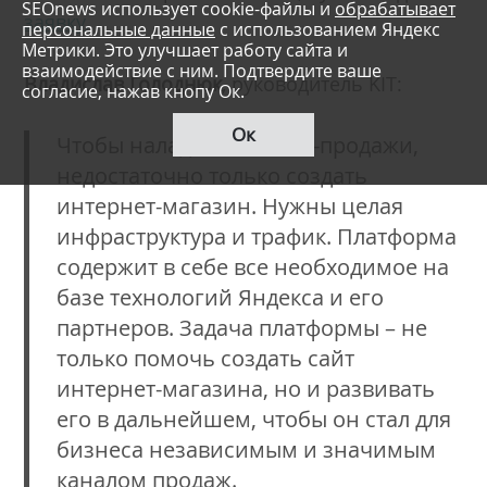
SEOnews использует cookie-файлы и
обрабатывает
заявку.
персональные данные
с использованием Яндекс
Метрики. Это улучшает работу сайта и
взаимодействие с ним. Подтвердите ваше
Владислав Голоднюк
, руководитель KIT:
согласие, нажав кнопу Ок.
Ок
Чтобы наладить онлайн-продажи,
недостаточно только создать
интернет-магазин. Нужны целая
инфраструктура и трафик. Платформа
содержит в себе все необходимое на
базе технологий Яндекса и его
партнеров. Задача платформы – не
только помочь создать сайт
интернет-магазина, но и развивать
его в дальнейшем, чтобы он стал для
бизнеса независимым и значимым
каналом продаж.