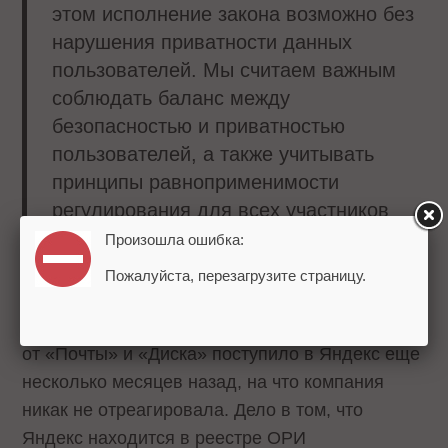
этом исполнение закона возможно без
нарушения приватности данных
пользователей. Мы считаем важным
соблюдать баланс между
безопасностью и приватностью
пользователей, а также учитывать
принципы равноприменимости
регулирования для всех участников
рынка, – прокомментировали ситуацию
Произошла ошибка:
в пресс-службе Яндекса.
Пожалуйста, перезагрузите страницу.
Требование ФСБ выслать ключи шифрования
от «Почты» и «Диска» поступило в Яндекс еще
несколько месяцев назад, на что компания
никак не отреагировала. Дело в том, что
Яндекс находится в реестре ОРИ