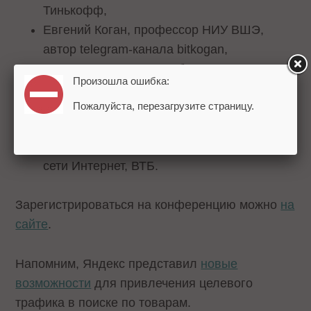
Тинькофф,
Евгений Коган, профессор НИУ ВШЭ,
автор telegram-канала bitkogan,
Светлана Богданович, бизнес-партнер
Произошла ошибка:
индустрии «Финансы», Яндекс,
Пожалуйста, перезагрузите страницу.
Михаил Шкляев, CEO OKKAM,
Мария Егорова, начальник отдела
планирования и размещения рекламы в
сети Интернет, ВТБ.
Зарегистрироваться на конференцию можно
на
сайте
.
Напомним, Яндекс представил
новые
возможности
для привлечения целевого
трафика в поиске по товарам.