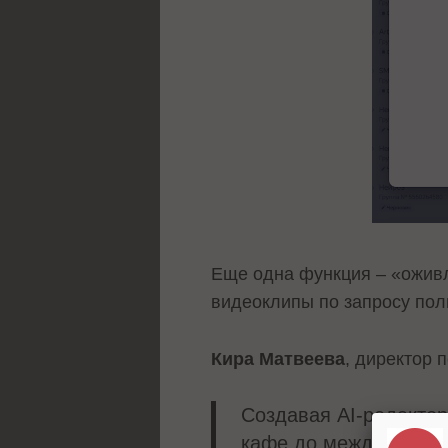
Еще одна функция – «оживл
видеоклипы по запросу пол
Кира Матвеева
, директор 
Создавая AI-редактор
кафе до международно