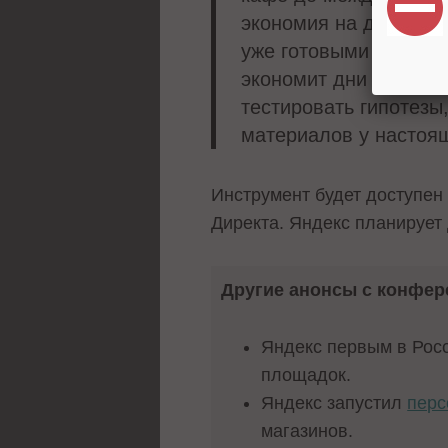
экономия на дизайне.
уже готовыми дизайна
экономит дни работы.
тестировать гипотезы
материалов у настоя
Инструмент будет доступен
Директа. Яндекс планирует 
Другие анонсы с конфе
Яндекс первым в Рос
площадок.
Яндекс запустил
перс
магазинов.