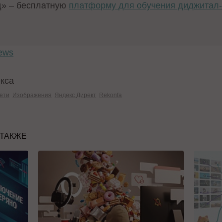
д» – бесплатную
платформу для обучения диджитал-
ews
екса
ети
Изображения
Яндекс Директ
Rekonfa
 ТАКЖЕ