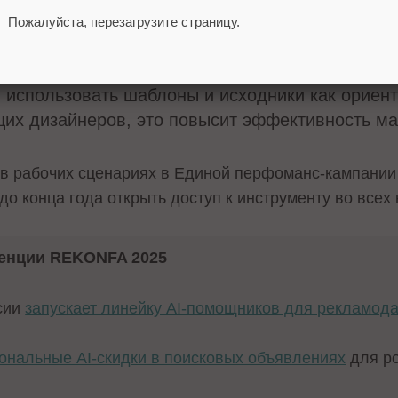
 Среднему бизнесу AI-редактор даст скорость и
Пожалуйста, перезагрузите страницу.
ми, адаптируя и меняя их под разные аудитори
 А крупные компании смогут использовать его 
, использовать шаблоны и исходники как ориен
щих дизайнеров, это повысит эффективность ма
 в рабочих сценариях в Единой перфоманс-кампании
до конца года открыть доступ к инструменту во всех 
ренции REKONFA 2025
сии
запускает линейку AI-помощников для рекламод
ональные AI-скидки в поисковых объявлениях
для ро