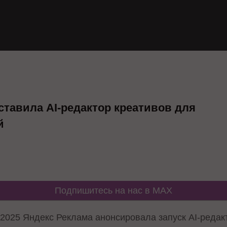
ставила AI-редактор креативов для
й
Подпишитесь на нас в MAX
025 Яндекс Реклама анонсировала запуск AI-редакт