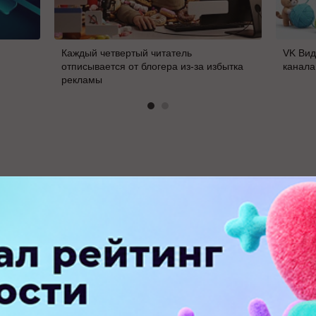
Каждый четвертый читатель
VK Вид
отписывается от блогера из-за избытка
канала
рекламы
В
ПЕРЕЙТИ НА ПОЛНУЮ ВЕРСИЮ