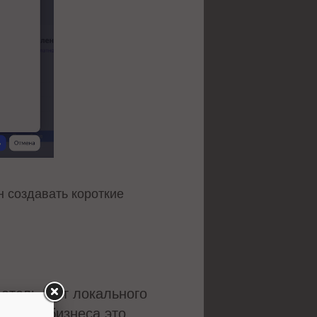
 создавать короткие
атель – от локального
малого бизнеса это