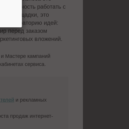
 возможность работать с
и и площадки, это
как лабораторию идей:
тир перед заказом
ркетинговых вложений.
 и Мастере кампаний
кабинетах сервиса.
ателей
и рекламных
ста продаж интернет-