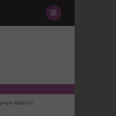
≡
диную оферту с