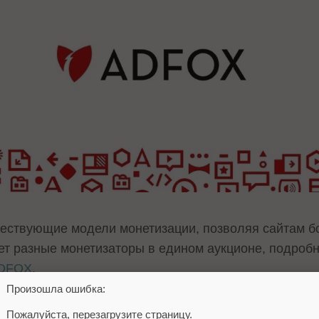
ествующие модели монетизации, позволяя сайтам б
т разные монетизаторы в едином аукционе, подробн
ADFOX
.
Произошла ошибка:
ться
здесь
.
Пожалуйста, перезагрузите страницу.