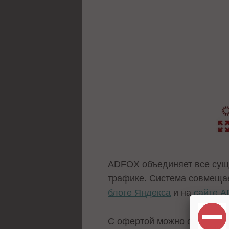
ADFOX объединяет все сущ
трафике. Система совмещае
блоге Яндекса
и на
сайте 
С офертой можно ознакоми