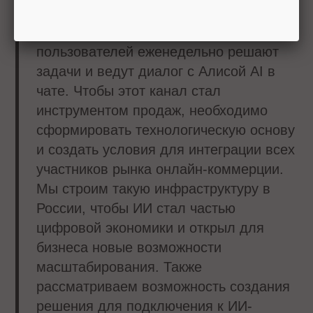
достичь $3–5 трлн в мире. На
сегодняшний день 19 млн
пользователей еженедельно решают
задачи и ведут диалог с Алисой AI в
чате. Чтобы этот канал стал
инструментом продаж, необходимо
сформировать технологическую основу
и создать условия для интеграции всех
участников рынка онлайн-коммерции.
Мы строим такую инфраструктуру в
России, чтобы ИИ стал частью
цифровой экономики и открыл для
бизнеса новые возможности
масштабирования. Также
рассматриваем возможность создания
решения для подключения к ИИ-