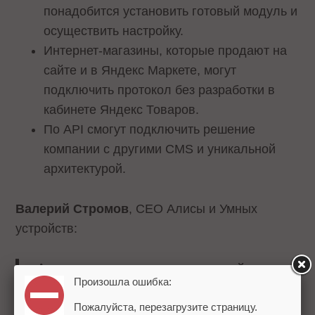
понадобится установить готовый модуль и
осуществить настройку.
Интернет-магазины, которые продают на
сайте и в Яндекс Маркете, могут
подключить протокол без разработки в
кабинете Яндекс Товаров.
По API смогут подключить решение
компании с другими CMS и уникальной
архитектурой.
Валерий Стромов
, CEO Алисы и Умных
устройств:
Агентная коммерция – мировой тренд.
Произошла ошибка:
По прогнозам экспертов, к 2030 году
продажи через агентные модели могут
Пожалуйста, перезагрузите страницу.