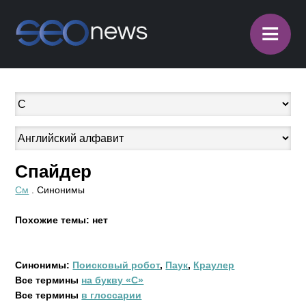
≡
Спайдер
См
. Синонимы
Похожие темы: нет
Синонимы:
Поисковый робот
,
Паук
,
Краулер
Все термины
на букву «С»
Все термины
в глоссарии