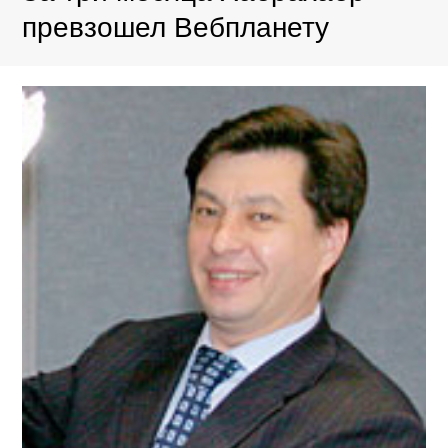
превзошел Вебпланету