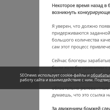
Некоторое время назад в 
возникнуть конкурирующее
Я уверен, что должно поя
придерживаются заданной 
большого количества каче
сам этот процесс привлеч
Сейчас блогеры зарабатыв
были хотя бы сравнимы с 
блоге можно продать за 100
SEOnews использует cookie-файлы и
обрабаты
работу сайта и взаимодействие с ним. Подтвер
блоге принести 100 баксов
обязательно релевантные 
думаешь, что это ссылка н
За движением бомжей след