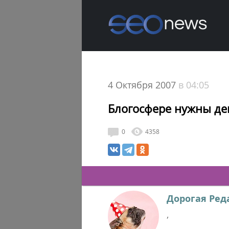
4 Октября 2007
в 04:05
Блогосфере нужны ден
0
4358
Дорогая Ред
,