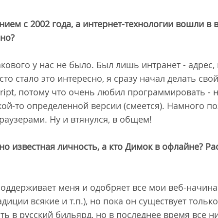
ием с 2002 года, а интернет-технологии вошли в 
нно?
акового у нас не было. Был лишь интранет - адрес,
о стало это интересно, я сразу начал делать сво
ript, потому что очень любил программировать - н
кой-то определенной версии (смеется). Намного по
аузерами. Ну и втянулся, в общем!
но известная личность, а кто Димок в офлайне? Ра
ддерживает меня и одобряет все мои веб-начина
радиции всякие и т.п.), но пока он существует тол
ь в русский бильярд, но в последнее время все ни