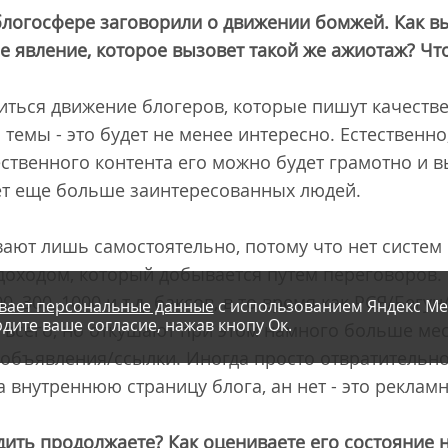
блогосфере заговорили о движении бомжей. Как вы
 явление, которое вызовет такой же ажиотаж? Что
виться движение блогеров, которые пишут качестве
темы - это будет не менее интересно. Естественн
ственного контента его можно будет грамотно и в
ет еще больше заинтересованных людей.
ают лишь самостоятельно, потому что нет систем
доходом, который добывается путем переговоров.
, 300, 1000 и т.д. баксов, в то время как РСЯ/Бегу
вает персональные данные
с использованием Яндекс Ме
дите ваше согласие, нажав кнопу Ок.
 всего, но откушают при этом намного больше мес
объявления/ссылки. Иногда просто отвратительно 
а внутреннюю страницу блога, ан нет - это рекламн
ить продолжаете? Как оцениваете его состояние н