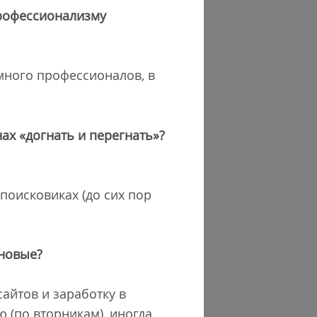
профессионализму
 много профессионалов, в
нах «догнать и перегнать»?
поисковиках (до сих пор
 новые?
айтов и заработку в
ю (по вторникам), иногда