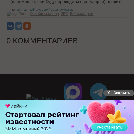
(напоминаю, они будут проводиться регулярно), пишите
на
anna.makarova@seonews.ru
.
Теги:
Онлайн-семинар
SEO
Вебмастерам
0 КОММЕНТАРИЕВ
X | Закрыть
ПЕРЕЙТИ НА ПОЛНУЮ ВЕРСИЮ
© SEOnews.ru Все права защищены. 2026