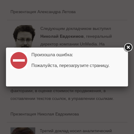
Презентация Александра Летова
Следующим докладчиком выступил
Николай Евдокимов
, генеральный
директор компании UnMedia. На
ашмановской конференции компания
Произошла ошибка:
анонсировала свой продукт по
Пожалуйста, перезагрузите страницу.
автоматизации продвижения сайтов
система SeoPult
, о
возможностях которого и рассказал докладчик. Система
призвана помогать вебмастеру в работе с внутренними
факторами, в оценке стоимости продвижения, в
составлении текстов ссылок, в управлении ссылкам.
Презентация Николая Евдокимова
Третий доклад носил аналитический