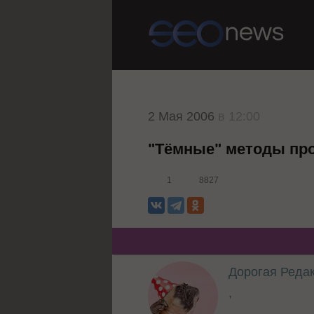
2 Мая 2006
в 12:00
"Тёмные" методы пр
1
8827
Дорогая Реда
,