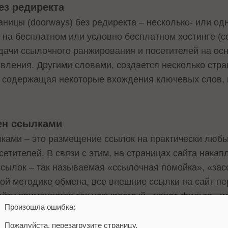
ез редиректа
аницы (doorways) без редиректа – несколько- или о
а бесплатном или условно бесплатном хостинге (com.r
ачи ссылочного ранжирования и посетителей на осн
ления. Другими словами, создается несколько стран
, содержащая некоторые вхождения ключевых слов,
ен ссылками
ками – это размещение ссылок на практически любые
сетителей. В связи с этим, на страницах сайта нака
ссылок – так называемая «ссылочная помойка», «за
кой методике обмена, все внешние ссылки на сайт п
айту применяется так называемый «непот-фильтр» 
Произошла ошибка:
Пожалуйста, перезагрузите страницу.