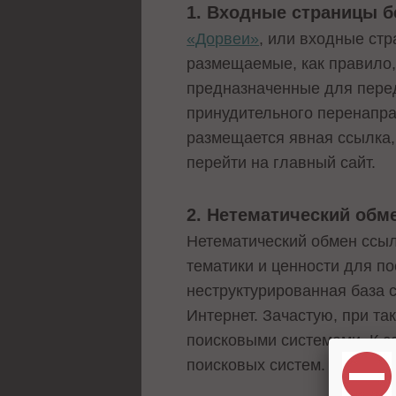
1. Входные страницы б
«Дорвеи»
, или входные стр
размещаемые, как правило, н
предназначенные для перед
принудительного перенаправ
размещается явная ссылка
перейти на главный сайт.
2. Нетематический обм
Нетематический обмен ссыл
тематики и ценности для по
неструктурированная база 
Интернет. Зачастую, при та
поисковыми системами. К с
поисковых систем.