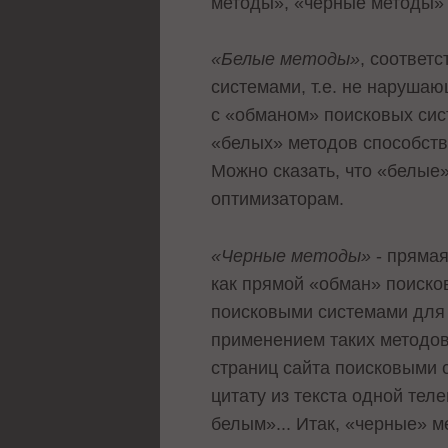
методы», «черные методы»
«Белые методы»
, соответ
системами, т.е. не наруша
с «обманом» поисковых сис
«белых» методов способству
Можно сказать, что «белые
оптимизаторам.
«Черные методы»
- прямая
как прямой «обман» поиско
поисковыми системами для 
применением таких методов
страниц сайта поисковыми 
цитату из текста одной тел
белым»... Итак, «черные» 