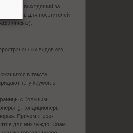
ен, но не выходящий за
полезность для посетителей
 «финансы»).
спространенных видов его
ержащихся в тексте
придают тегу keywords
страницы с большим
онеры lg, кондиционеры
онеры». Причем «горе-
ятие для них чуждо. Спам
 однако гораздо более