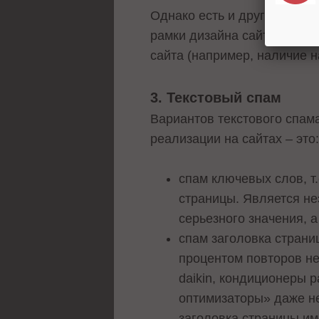
Однако есть и другой вари
рамки дизайна сайта, хоро
сайта (например, наличие 
3. Текстовый спам
Вариантов текстового спам
реализации на сайтах – это
спам ключевых слов, т.
страницы. Является не
серьезного значения, 
спам заголовка страни
процентом повторов не
daikin, кондиционеры 
оптимизаторы» даже н
заголовка страницы им