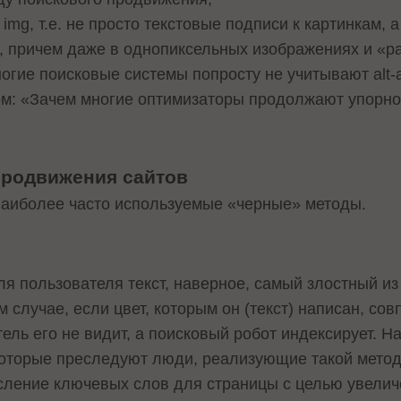
а img, т.е. не просто текстовые подписи к картинкам,
в, причем даже в однопиксельных изображениях и «р
ногие поисковые системы попросту не учитывают alt
ом: «Зачем многие оптимизаторы продолжают упорно
продвижения сайтов
наиболее часто используемые «черные» методы.
я пользователя текст, наверное, самый злостный из
м случае, если цвет, которым он (текст) написан, со
тель его не видит, а поисковый робот индексирует. 
которые преследуют люди, реализующие такой метод
сление ключевых слов для страницы с целью увелич