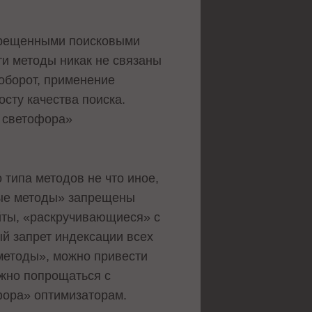
апрещенными поисковыми
ти методы никак не связаны
оборот, применение
осту качества поиска.
о светофора»
типа методов не что иное,
ные методы» запрещены
йты, «раскручивающиеся» с
ый запрет индексации всех
методы», можно привести
ожно попрощаться с
фора» оптимизаторам.