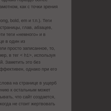
амотном, как с точки зрения
g, bold, em и т.п.). Теги
 страницы, глав, абзацев,
и теги «немного» и в
це в один из
ли просто записанное, то,
ер, в тег < h1>, используя
й. Заметить это без
ффективен, однако при его
 слова на странице в ущерб
шению к остальным может
вать, что сайт создается,
когда не стоит жертвовать