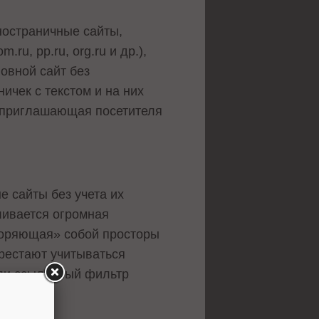
дностраничные сайты,
u, pp.ru, org.ru и др.),
овной сайт без
ичек с текстом и на них
 приглашающая посетителя
 сайты без учета их
пливается огромная
соряющая» собой просторы
ерестают учитываться
или ссылочный фильтр