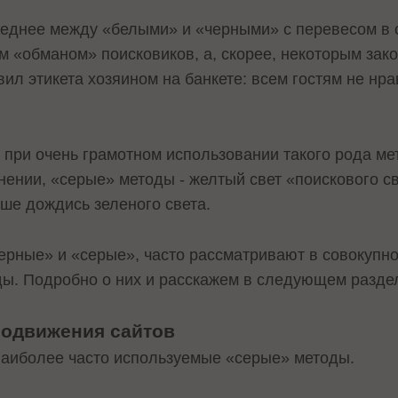
реднее между «белыми» и «черными» с перевесом в 
 «обманом» поисковиков, а, скорее, некоторым зак
л этикета хозяином на банкете: всем гостям не нрав
н при очень грамотном использовании такого рода ме
внении, «серые» методы - желтый свет «поискового 
учше дождись зеленого света.
ерные» и «серые», часто рассматривают в совокупн
ы. Подробно о них и расскажем в следующем раздел
родвижения сайтов
наиболее часто используемые «серые» методы.