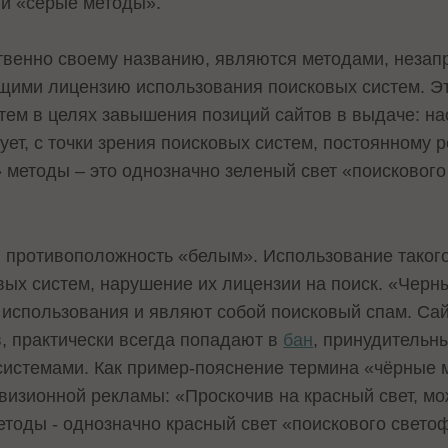
 и «серые методы».
ственно своему названию, являются методами, нез
ющими лицензию использования поисковых систем. Э
тем в целях завышения позиций сайтов в выдаче: на
ет, с точки зрения поисковых систем, постоянному р
» методы – это однозначно зеленый свет «поисковог
 противоположность «белым». Использование такого 
вых систем, нарушение их лицензии на поиск. «Чер
использования и являют собой поисковый спам. Са
, практически всегда попадают в
бан
, принудительн
системами. Как пример-пояснение термина «чёрные 
евизионной рекламы: «Проскочив на красный свет, м
методы - однозначно красный свет «поискового свето