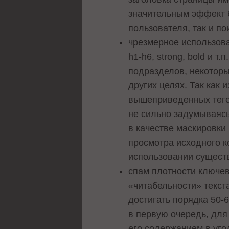
значительным эффект б
пользователя, так и п
чрезмерное использовани
h1-h6, strong, bold и 
подразделов, некоторы
других целях. Так как 
вышеприведенных тегов
не сильно задумываясь
в качестве маскировки 
просмотра исходного к
использовании существ
спам плотности ключев
«читабельности» текст
достигать порядка 50-
в первую очередь, для 
его содержанием в уго