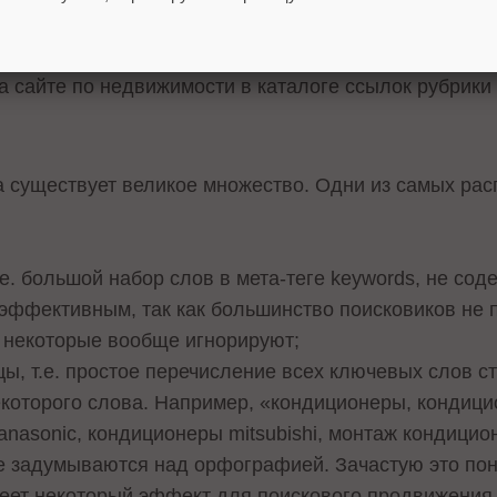
ант подобного обмена ссылками –нетематический обм
шо структурированный и отчасти несущий некоторую 
на сайте по недвижимости в каталоге ссылок рубрики
а существует великое множество. Одни из самых ра
:
е. большой набор слов в мета-теге keywords, не сод
эффективным, так как большинство поисковиков не 
а некоторые вообще игнорируют;
цы, т.е. простое перечисление всех ключевых слов 
которого слова. Например, «кондиционеры, кондици
panasonic, кондиционеры mitsubishi, монтаж кондици
е задумываются над орфографией. Зачастую это пон
еет некоторый эффект для поискового продвижения,