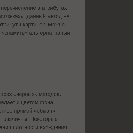
 а перечисление в атрибутах
астяжках». Данный метод не
-атрибуты картинок. Можно
 «спамить» альтернативный
 всех «черных» методов.
впадает с цветом фона
Налицо прямой «обман»
, различны. Некоторые
ения плотности вхождения