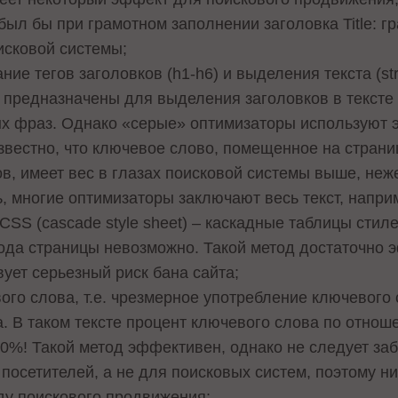
ыл бы при грамотном заполнении заголовка Title: гр
оисковой системы;
е тегов заголовков (h1-h6) и выделения текста (stron
т.п. предназначены для выделения заголовков в тексте
х фраз. Однако «серые» оптимизаторы используют эт
известно, что ключевое слово, помещенное на страни
, имеет вес в глазах поисковой системы выше, неже
, многие оптимизаторы заключают весь текст, наприм
CSS (cascade style sheet) – каскадные таблицы стиле
ода страницы невозможно. Такой метод достаточно э
ует серьезный риск бана сайта;
ого слова, т.е. чрезмерное употребление ключевого
а. В таком тексте процент ключевого слова по отно
60%! Такой метод эффективен, однако не следует забы
посетителей, а не для поисковых систем, поэтому ни
ду поискового продвижения;