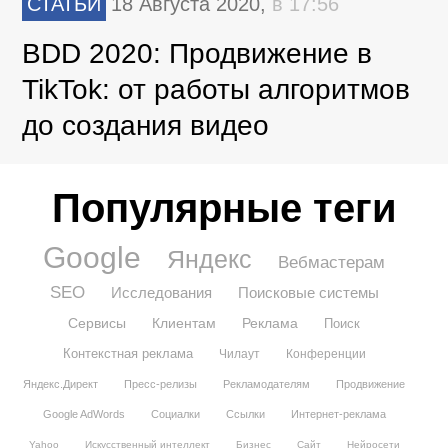
СТАТЬИ
18 Августа 2020,
в 17:56
BDD 2020: Продвижение в
TikTok: от работы алгоритмов
до создания видео
Популярные теги
Google
Яндекс
Вебмастерам
SEO
Исследования
Поисковые системы
Сервисы
Клиентам
Реклама
Поиск
Контекстная реклама
Чилаут
Конференции
Яндекс.Директ
Пресс-релизы
Рекламодателям
Продвижение
Google AdWords
Социалки
Ссылки
Интернет-реклама
Yahoo
Искусственный интеллект
Бизнес
Сайт
Нейросети