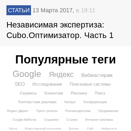
СТАТЬИ
13 Марта 2017,
в 19:11
Независимая экспертиза:
Cubo.Оптимизатор. Часть 1
Популярные теги
Google
Яндекс
Вебмастерам
SEO
Исследования
Поисковые системы
Сервисы
Клиентам
Реклама
Поиск
Контекстная реклама
Чилаут
Конференции
Яндекс.Директ
Пресс-релизы
Рекламодателям
Продвижение
Google AdWords
Социалки
Ссылки
Интернет-реклама
Yahoo
Искусственный интеллект
Бизнес
Сайт
Нейросети