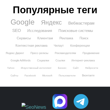
Популярные теги
Google
Яндекс
Вебмастерам
SEO
Исследования
Поисковые системы
Сервисы
Клиентам
Реклама
Поиск
Контекстная реклама
Чилаут
Конференции
Яндекс.Директ
Пресс-релизы
Рекламодателям
Продвижение
Google AdWords
Социалки
Ссылки
Интернет-реклама
Yahoo
Искусственный интеллект
Бизнес
Сайт
Нейросети
Вконтакте
Сайты
Facebook
Microsoft
Пользователи