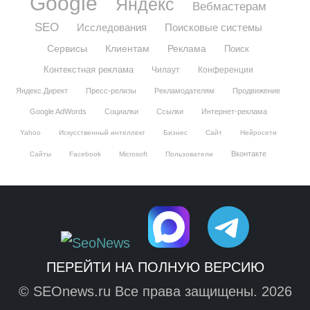
Google
Яндекс
Вебмастерам
SEO
Исследования
Поисковые системы
Сервисы
Клиентам
Реклама
Поиск
Контекстная реклама
Чилаут
Конференции
Яндекс.Директ
Пресс-релизы
Рекламодателям
Продвижение
Google AdWords
Социалки
Ссылки
Интернет-реклама
Yahoo
Искусственный интеллект
Бизнес
Сайт
Нейросети
Вконтакте
Сайты
Facebook
Microsoft
Пользователи
ПЕРЕЙТИ НА ПОЛНУЮ ВЕРСИЮ
© SEOnews.ru Все права защищены. 2026