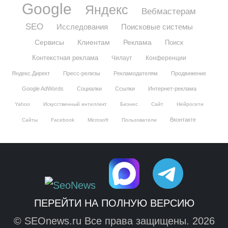
Google
Яндекс
Вебмастерам
SEO
Исследования
Поисковые системы
Сервисы
Клиентам
Реклама
Поиск
Контекстная реклама
Чилаут
Конференции
Яндекс.Директ
Пресс-релизы
Рекламодателям
Продвижение
Google AdWords
Социалки
Ссылки
Интернет-реклама
Yahoo
Искусственный интеллект
Бизнес
Сайт
Нейросети
Вконтакте
Сайты
Facebook
Microsoft
Пользователи
ПЕРЕЙТИ НА ПОЛНУЮ ВЕРСИЮ
© SEOnews.ru Все права защищены. 2026