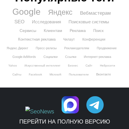
Google
Яндекс
Вебмастерам
SEO
Исследования
Поисковые системы
Сервисы
Клиентам
Реклама
Поиск
Контекстная реклама
Чилаут
Конференции
Яндекс.Директ
Пресс-релизы
Рекламодателям
Продвижение
Google AdWords
Социалки
Ссылки
Интернет-реклама
Yahoo
Искусственный интеллект
Бизнес
Сайт
Нейросети
Вконтакте
Сайты
Facebook
Microsoft
Пользователи
ПЕРЕЙТИ НА ПОЛНУЮ ВЕРСИЮ