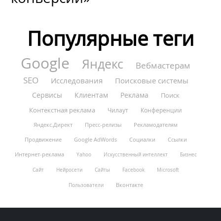
Популярные теги
Google
Яндекс
Вебмастерам
SEO
Исследования
Поисковые системы
Сервисы
Клиентам
Реклама
Поиск
Контекстная реклама
Чилаут
Конференции
Яндекс.Директ
Пресс-релизы
Рекламодателям
Продвижение
Google AdWords
Социалки
Ссылки
Интернет-реклама
Yahoo
Искусственный интеллект
Бизнес
Сайт
Нейросети
Сайты
Facebook
Microsoft
Вконтакте
Пользователи