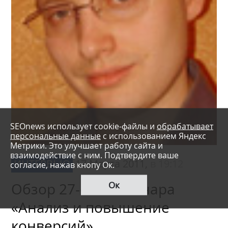
SEOnews использует cookie-файлы и
обрабатывает
персональные данные
с использованием Яндекс
Метрики. Это улучшает работу сайта и
взаимодействие с ним. Подтвердите ваше
ИНТЕРВЬЮ
17 Марта 2011,
в 19:12
согласие, нажав кнопу Ок.
Ок
Обзор 27-ого вебинара
«Анализ и повышение
конверсий»