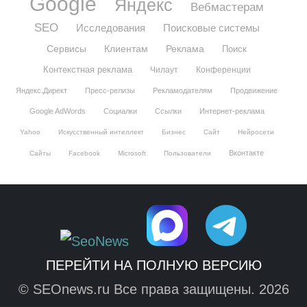
Google
Яндекс
Вебмастерам
SEO
Исследования
Поисковые системы
Сервисы
Клиентам
Реклама
Поиск
Контекстная реклама
Чилаут
Конференции
Яндекс.Директ
Пресс-релизы
Рекламодателям
Продвижение
Google AdWords
Социалки
Ссылки
Интернет-реклама
Yahoo
Искусственный интеллект
Бизнес
Сайт
Нейросети
Вконтакте
Сайты
Facebook
Microsoft
Пользователи
ПЕРЕЙТИ НА ПОЛНУЮ ВЕРСИЮ
© SEOnews.ru Все права защищены. 2026