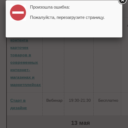
курсов Колей
Произошла ошибка:
Шабалиным
Пожалуйста, перезагрузите страницу.
Как оценивать
Вебинар
19:00-20:00
Бесплатно
качество
контента
карточек
товаров в
современных
интернет-
магазинах и
маркетплейсах
Старт в
Вебинар
19:30-21:30
Бесплатно
дизайне
13 мая