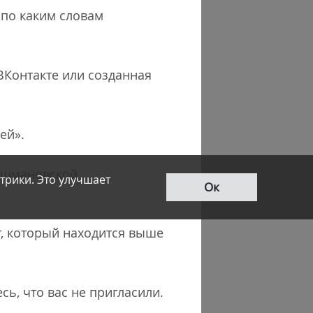
 по каким словам
ВКонтакте или созданная
ей».
 ашмановской
трики. Это улучшает
Ок
йт, который находится выше
ь, что вас не пригласили.