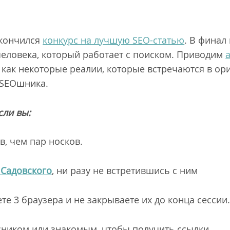
акончился
конкурс на лучшую SEO-статью
. В финал
еловека, который работает с поиском. Приводим
к как некоторые реалии, которые встречаются в ор
 SEOшника.
сли вы:
в, чем пар носков.
 Садовского
, ни разу не встретившись с ним
е 3 браузера и не закрываете их до конца сессии
рсником или знакомым, чтобы получить ссылки.