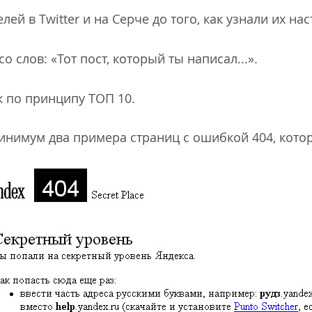
лей в Twitter и на Cерче до того, как узнали их н
о слов: «Тот пост, который ты написал...».
к по принципу ТОП 10.
минимум два примера страниц с ошибкой 404, кото