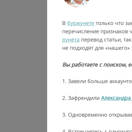
В
буржунете
только что з
перечисление признаков ч
рунета
перевод статьи, та
не подходят для «нашего»
Вы работаете с поиском, е
1. Завели больше аккаунто
2. Зафрендили
Александра
3. Одновременно открывает
4. Встречаетесь с одноку