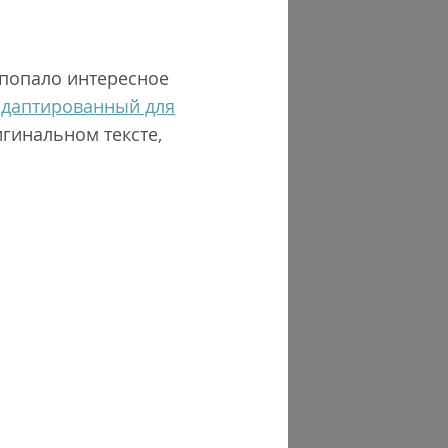
 попало интересное
адаптированный для
игинальном тексте,
.