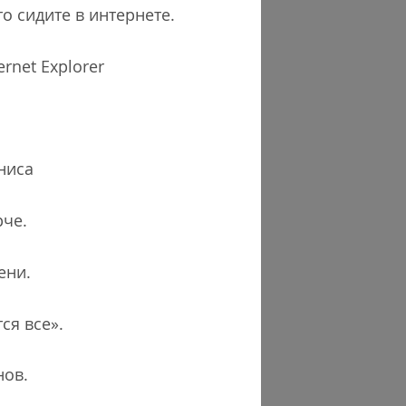
о сидите в интернете.
rnet Explorer
ниса
рче.
ени.
ся все».
нов.