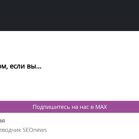
ом, если вы…
Подпишитесь на нас в MAX
ая
еводчик SEOnews