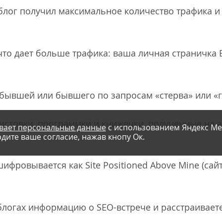
ш блог получил максимальное количество трафика и
 что дает больше трафика: ваша личная страничка 
 бывшей или бывшего по запросам «стерва» или «г
 листовки, программки и книжечки, полученные на
вает персональные данные
с использованием Яндекс Ме
дите ваше согласие, нажав кнопу Ок.
шифровывается как Site Positioned Above Mine (са
блогах информацию о SEO-встрече и расстраиваетес