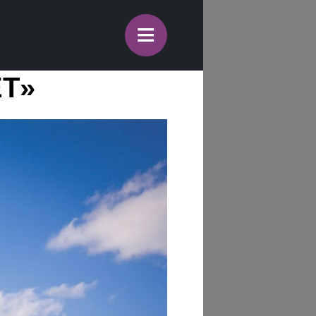
≡
ЕТ»