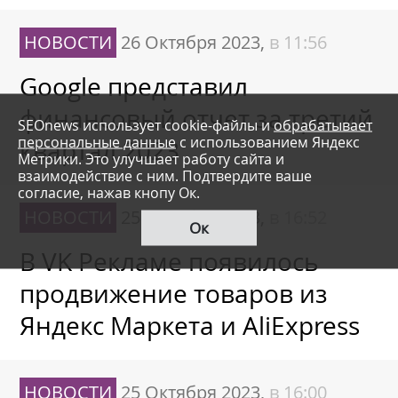
НОВОСТИ
26 Октября 2023,
в 11:56
Google представил
финансовый отчет за третий
SEOnews использует cookie-файлы и
обрабатывает
персональные данные
с использованием Яндекс
квартал 2023
Метрики. Это улучшает работу сайта и
взаимодействие с ним. Подтвердите ваше
согласие, нажав кнопу Ок.
НОВОСТИ
25 Октября 2023,
в 16:52
Ок
В VK Рекламе появилось
продвижение товаров из
Яндекс Маркета и AliExpress
НОВОСТИ
25 Октября 2023,
в 16:00