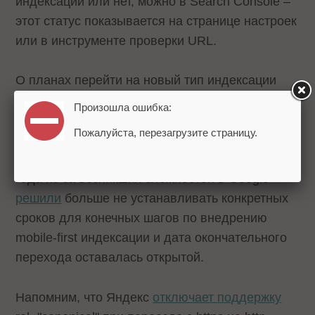
индексации или нет, можно в Search Console –
этот статус показывается на странице настроек
или в инструменте проверки URL.
О планах перейти на новый тип индексации
представители Google
объявили
еще в ноябре
Произошла ошибка:
2016 года, а с 1 июля 2019 mobile-first
Пожалуйста, перезагрузите страницу.
индексация была
введена
по умолчанию для
всех новых сайтов. Однако в декабре 2021
года из-за возникших сложностей в Google
решили
больше не устанавливать конкретных
сроков для конечных шагов по внедрению
mobile-first индексации и дата окончательного
перехода оставалась открытой.
Напомним, что Яндекс
отключает поддержку