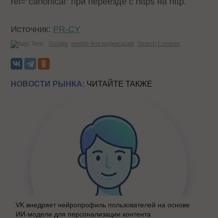
rel="canonical" при переезде с https на http.
Источник:
PR-CY
Теги:
Google
mobile-first индексация
Search Console
НОВОСТИ РЫНКА:
ЧИТАЙТЕ ТАКЖЕ
VK внедряет нейропрофиль пользователей на основе
ИИ-модели для персонализации контента