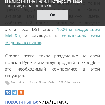
взаимодействие с ним. Подтвердите ваше
Тогда как, по мнению экспертов, с точки
согласие, нажав кнопу Ок.
зрения будущего размещения российских
Ок
активов DST на бирже важно иметь
собственный поиск. Напомним, в августе
этого года DST стала
100%-м владельцем
Mail.Ru
, а накануне и
социальной сети
«Одноклассники»
.
Скорее всего, такое разделение на свой
поиск в Рунете и международный от Google –
это необходимый компромисс в этой
ситуации.
Теги:
Mail.ru
Google
Поиск
Яндекс
DST
Одноклассники
НОВОСТИ РЫНКА:
ЧИТАЙТЕ ТАКЖЕ