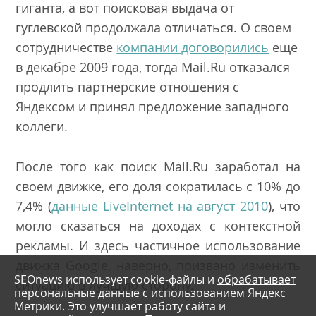
гиганта, а вот поисковая выдача от
гуглевской продолжала отличаться. О своем
сотрудничестве
компании договорились
еще
в декабре 2009 года, тогда Mail.Ru отказался
продлить партнерские отношения с
Яндексом и принял предложение западного
коллеги.
После того как поиск Mail.Ru заработал на
своем движке, его доля сократилась с 10% до
7,4% (
данные LiveInternet на август 2010
), что
могло сказаться на доходах с контекстной
рекламы. И здесь частичное использование
движка Google, наверно, призвано изменить
SEOnews использует cookie-файлы и
обрабатывает
ситуацию в лучшую сторону.
персональные данные
с использованием Яндекс
Метрики. Это улучшает работу сайта и