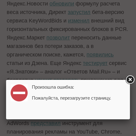
Яндекс.Новости
обновили
формулу расчета
веса источника, Директ
запустил
бета-версию
сервиса KeyWordBids и
изменил
внешний вид
горизонтальных фиксированных блоков в РСЯ.
Яндекс.Маркет
позволит
переносить данные
магазинов без потери заказов, а в
органическом поиске, кажется,
появились
статьи из Дзена. Еще Яндекс
тестирует
сервис
«Я.Знатоки» – аналог «Ответов Mail.Ru» – и
бесплатно
научит создавать
приложения для
Произошла ошибка:
Android.
Пожалуйста, перезагрузите страницу.
Google
AdWords
представил
инструмент для
планирования рекламы на YouTube, Chrome,