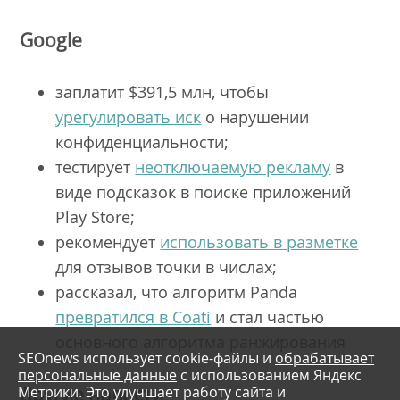
Google
заплатит $391,5 млн, чтобы
урегулировать иск
о нарушении
конфиденциальности;
тестирует
неотключаемую рекламу
в
виде подсказок в поиске приложений
Play Store;
рекомендует
использовать в разметке
для отзывов точки в числах;
рассказал, что алгоритм Panda
превратился в Coati
и стал частью
основного алгоритма ранжирования
SEOnews использует cookie-файлы и
обрабатывает
персональные данные
с использованием Яндекс
Метрики. Это улучшает работу сайта и
Другие новости