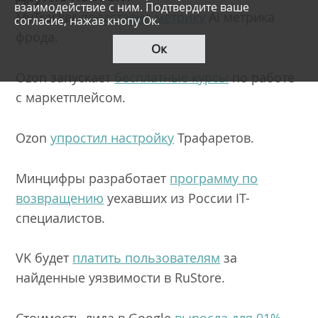
взаимодействие с ним. Подтвердите ваше
MyTracker
представил метрику
AI метрика
согласие, нажав кнопу Ок.
фрода.
Ок
Ozon запускает
бесплатные курсы
по работе
с маркетплейсом.
Ozon
упростил настройку
Трафаретов.
Минцифры разработает
программу по
возвращению
уехавших из России IT-
специалистов.
VK будет
платить пользователям
за
найденные уязвимости в RuStore.