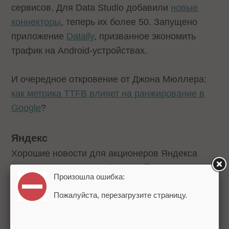
сервисов. Для Data Studio добавили
новые
коннекторы
, теперь их более 50. Запущено
приложение
Datally
, призванное экономить
трафик на Android-устройствах.
И очередное откровение от Джона Мюллера:
как метрика TTFB влияет на ранжирование в
Google
?
Яндекс
Хорошие новости для акционеров Яндекса
(есть среди нас такие?): на этой недели акции
Произошла ошибка:
компании
достигли исторического максимума
.
Пожалуйста, перезагрузите страницу.
Это произошло на фоне сделки по слиянию
Я.Такси
и
Uber
. Яндекс.Деньги
проанализировали итоги «черной пятницы»
.