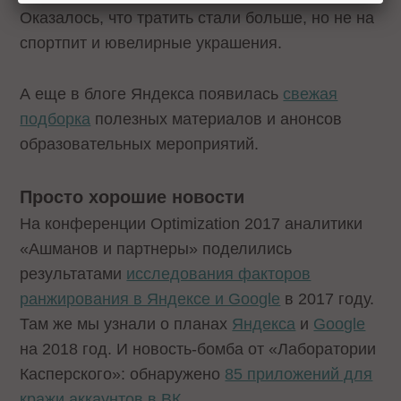
Оказалось, что тратить стали больше, но не на
спортпит и ювелирные украшения.
А еще в блоге Яндекса появилась
свежая
подборка
полезных материалов и анонсов
образовательных мероприятий.
Просто хорошие новости
На конференции Optimization 2017 аналитики
«Ашманов и партнеры» поделились
результатами
исследования факторов
ранжирования в Яндексе и Google
в 2017 году.
Там же мы узнали о планах
Яндекса
и
Google
на 2018 год. И новость-бомба от «Лаборатории
Касперского»: обнаружено
85 приложений для
кражи аккаунтов в ВК
.