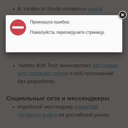
В Yandex AI Studio появился
новый
интерфейс для создания
голосовых ИИ-
Произошла ошибка:
агентов.
Пожалуйста, перезагрузите страницу.
Яндекс запустил быструю
нейросеть для
бизнеса
Alice AI LLM Flash.
Yandex B2B Tech анонсировал
ИИ-сервис
для создания сайтов
и веб-приложений
без разработки.
Социальные сети и мессенджеры
Корейский мессенджер
KakaoTalk
готовится выйти
на российский рынок.