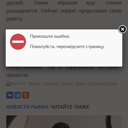
друзей. Таким образом круг чтения
расширяется. Сейчас сервис продолжает свою
работу.
Инвестировать в стартапы Яндекс начал в
Произошла ошибка:
июне прошлого года в рамках программы
Пожалуйста, перезагрузите страницу.
Яндекс.Старт
. В апреле 2011 была
запущена
программа
Яндекс.Фабрика для поддержки как
отечественных, так и зарубежных интернет-
проектов.
Теги:
Яндекс
Стартапы
Покупки
Поиск
The Tweeted Times
НОВОСТИ РЫНКА:
ЧИТАЙТЕ ТАКЖЕ