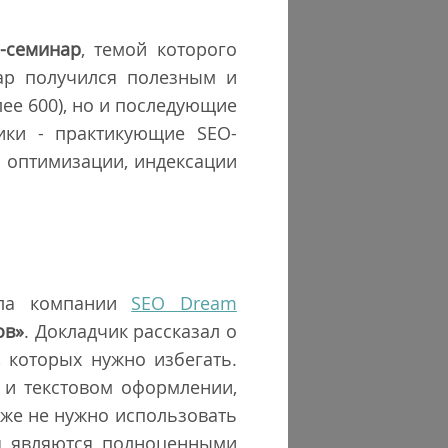
-семинар
, темой которого
нар получился полезным и
лее 600), но и последующие
ики - практикующие SEO-
 оптимизации, индексации
дела компании
SEO Dream
ов»
. Докладчик рассказал о
 которых нужно избегать.
 и текстовом оформлении,
аже не нужно использовать
я являются полноценными