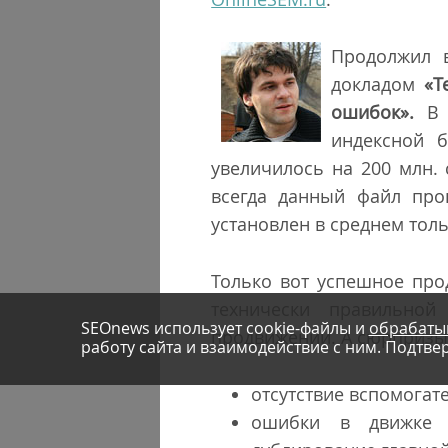
Продолжил 
докладом
«Т
ошибок».
В х
индексной б
увеличилось на 200 млн.
всегда данный файл проп
установлен в среднем толь
Только вот успешное про
технически правильной
SEOnews использует cookie-файлы и
обрабаты
продвижении. А сюрпризы 
работу сайта и взаимодействие с ним. Подтвер
отсутствие вспомогате
ошибки в движке (