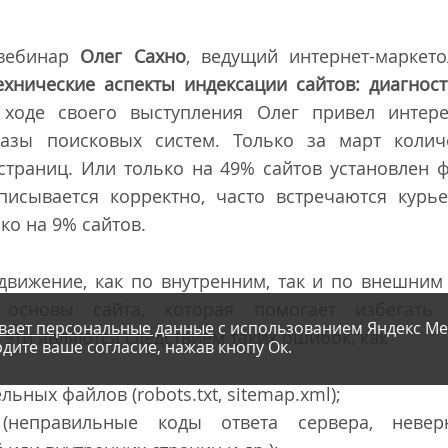
вебинар
Олег Сахно
, ведущий интернет-маркето
ехнические аспекты индексации сайтов: диагнос
оде своего выступления Олег привел интере
азы поисковых систем. Только за март колич
 страниц. Или только на 49% сайтов установлен
исывается корректно, часто встречаются курье
ко на 9% сайтов.
движение, как по внутренним, так и по внешним
 основы сайта, которая помогает избегат
вает персональные данные
с использованием Яндекс Ме
эти являются следствием таких ошибок, как
дите ваше согласие, нажав кнопу Ок.
льных файлов (robots.txt, sitemap.xml);
неправильные коды ответа сервера, невер