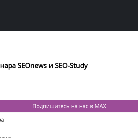
инара SEOnews и SEO-Study
Подпишитесь на нас в MAX
ва