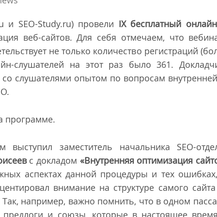
news
u и SEO-Study.ru) провели
IX бесплатный онлайн
ация веб-сайтов. Для себя отмечаем, что веби
тельствует не только количество регистраций (бо
айн-слушателей на этот раз было 361. Докладч
ь со слушателями опытом по вопросам внутренней
EO.
а программе.
ым выступил заместитель начальника SEO-от
оисеев
с докладом
«Внутренняя оптимизация сайт
жных аспектах данной процедуры и тех ошибках,
центировал внимание на структуре самого сайта
 Так, например, важно помнить, что в одном пасс
я предлоги и союзы, которые в настоящее врем