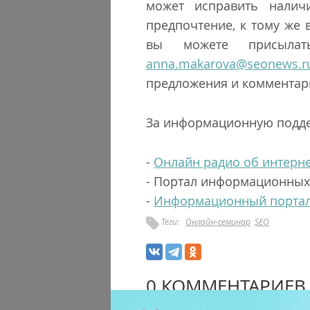
может исправить налич
предпочтение, к тому же
вы можете присыла
anna.makarova@seonews.r
предложения и комментар
За информационную подде
-
Онлайн радио об интерне
-
Портал информационных т
-
Информационный портал 
Теги:
Онлайн-семинар
SEO
0 КОММЕНТАРИЕВ