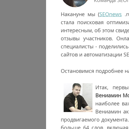
Команда SEO
Накануне мы (
SEOnews
.r
стала поисковая оптимиз
интересным, об этом свиде
отзывы участников. Онл
специалисты - поделилис
сайтов и автоматизации S
Остановимся подробнее н
Итак, перв
Вениамин М
наиболее ва
Вениамин ак
продвигаемого документа.
больше 64 слов, включа