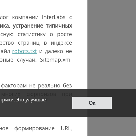
лог компании InterLabs с
тика, устранение типичных
сную статистику о росте
ество страниц в индексе
 файл
robots.txt
и далеко не
зные случаи. Sitemap.xml
 факторам не реально без
ь многих сюрпризов при
трики. Это улучшает
Ок
ное формирование URL,