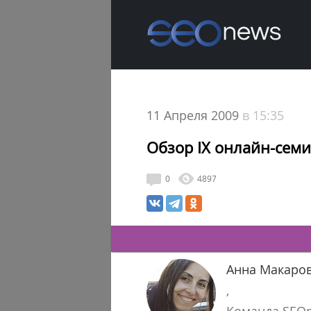
11 Апреля 2009
в 15:35
Обзор IX онлайн-сем
0
4897
Анна Макаро
,