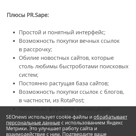
Плюсы
PR.Sape
:
Простой и понятный интерфейс;
Возможность покупки вечных ссылок
в рассрочку;
Обилие новостных сайтов, которые
столь любимы быстроботами поисковых
систем;
Постоянно растущая база сайтов;
Возможность покупки ссылок с блогов,
в частности, из RotaPost;
Несколько форматов размещения:
SEOnews использует cookie-файлы и
обрабатывает
ссылка в новости, статья, ссылка
персональные данные
с использованием Яндекс
в архиве, обзор.
Метрики. Это улучшает работу сайта и
взаимодействие с ним. Подтвердите ваше