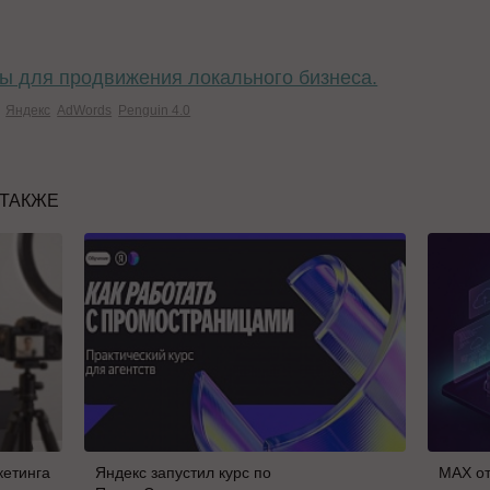
ы для продвижения локального бизнеса.
Яндекс
AdWords
Penguin 4.0
 ТАКЖЕ
кетинга
Яндекс запустил курс по
MAX от