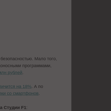
 безопасностью. Мало того,
доносными программами,
млн рублей
.
личится на 18%
. А по
пки со смартфонов
.
а Студии F1
: