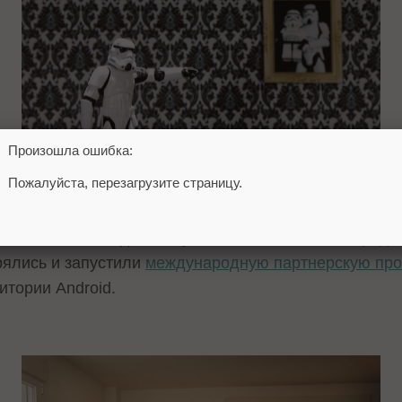
Произошла ошибка:
Пожалуйста, перезагрузите страницу.
сь не очень гладко: мы узнали, что поисковик
продо
ерялись и запустили
международную партнерскую про
итории Android.