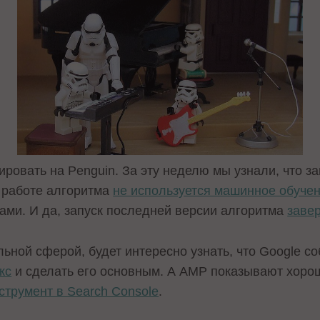
ровать на Penguin. За эту неделю мы узнали, что з
в работе алгоритма
не используется машинное обуче
ми. И да, запуск последней версии алгоритма
заве
льной сферой, будет интересно узнать, что Google со
кс
и сделать его основным. А AMP показывают хорош
струмент в Search Console
.