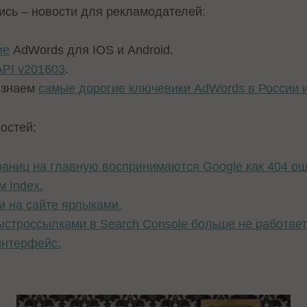
тись – новости для рекламодателей:
ие
AdWords для IOS и Android.
API v201603
.
 знаем
самые дорогие ключевики AdWords в России 
остей:
раниц на главную воспринимаются Google как 404 ош
м Index.
и на сайте ярлыками.
строссылками в Search Console больше не работает
интерфейс.