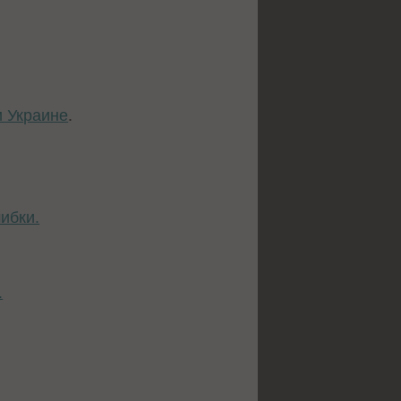
и Украине
.
ибки.
.