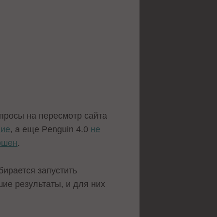
апросы на пересмотр сайта
ние
, а еще Penguin 4.0
не
ршен
.
бирается запустить
ие результаты, и для них