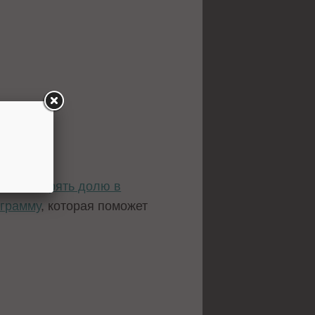
лжает терять долю в
грамму
, которая поможет