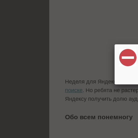
Неделя для Яндекса начала
поиске
. Но ребята не раст
Яндексу получить долю ауд
Обо всем понемногу