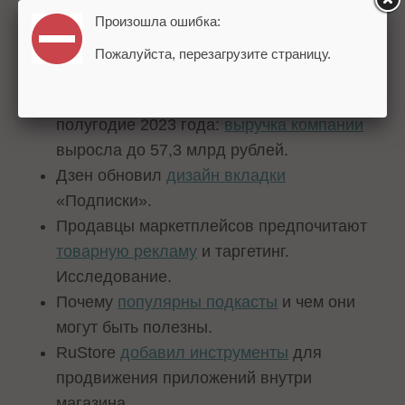
Произошла ошибка:
года.
Спрос на услуги создания и
продвижения
Пожалуйста, перезагрузите страницу.
сайтов
во II квартале вырос на 200%.
Финансовый отчет VK за первое
полугодие 2023 года:
выручка компании
выросла до 57,3 млрд рублей.
Дзен обновил
дизайн вкладки
«Подписки».
Продавцы маркетплейсов предпочитают
товарную рекламу
и таргетинг.
Исследование.
Почему
популярны подкасты
и чем они
могут быть полезны.
RuStore
добавил инструменты
для
продвижения приложений внутри
магазина.