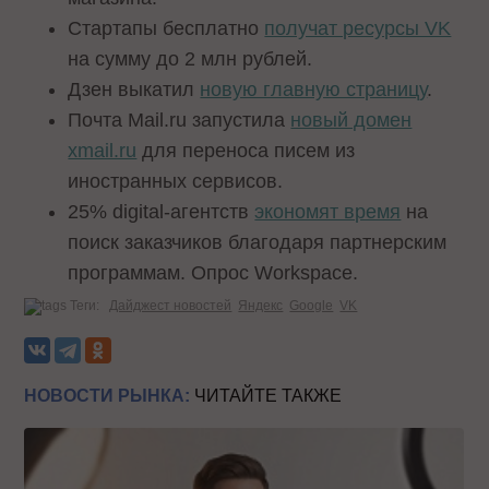
Стартапы бесплатно
получат ресурсы VK
на сумму до 2 млн рублей.
Дзен выкатил
новую главную страницу
.
Почта Mail.ru запустила
новый домен
xmail.ru
для переноса писем из
иностранных сервисов.
25% digital-агентств
экономят время
на
поиск заказчиков благодаря партнерским
программам. Опрос Workspace.
Теги:
Дайджест новостей
Яндекс
Google
VK
НОВОСТИ РЫНКА:
ЧИТАЙТЕ ТАКЖЕ