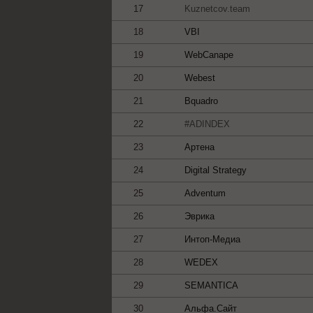
17
Kuznetcov.team
18
VBI
19
WebCanape
20
Webest
21
Bquadro
22
#ADINDEX
23
Артена
24
Digital Strategy
25
Adventum
26
Эврика
27
Интоп-Медиа
28
WEDEX
29
SEMANTICA
30
Альфа.Сайт