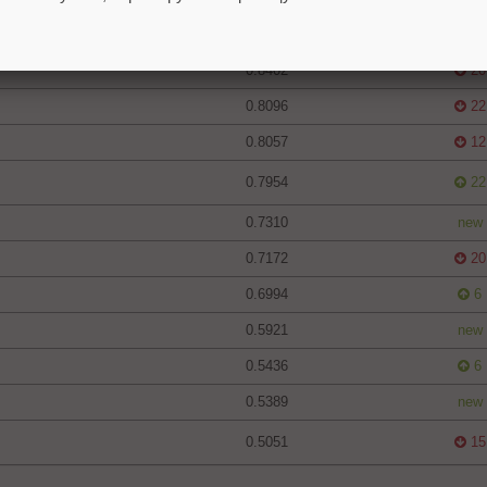
0.8402
new
0.8402
20
0.8096
22
0.8057
12
0.7954
22
0.7310
new
0.7172
20
0.6994
6
0.5921
new
0.5436
6
0.5389
new
0.5051
15