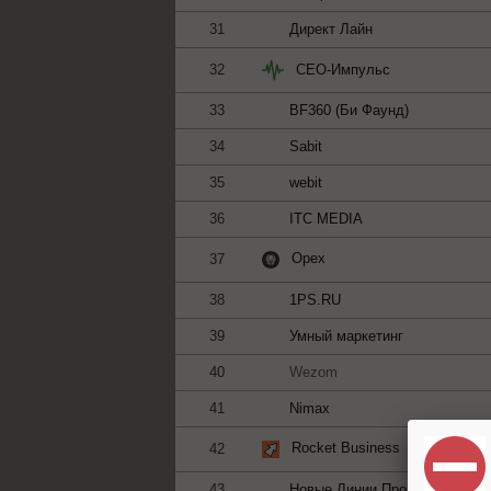
31
Директ Лайн
СЕО-Импульс
32
33
BF360 (Би Фаунд)
34
Sabit
35
webit
36
ITC MEDIA
Орех
37
38
1PS.RU
39
Умный маркетинг
40
Wezom
41
Nimax
Rocket Business
42
43
Новые Линии Продвижения