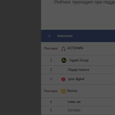
Рейтинг проходил при под
#
Компании
АСТОНИА
Реклама
Ingate Group
1
2
Лидер поиска
ipos.digital
3
Dextra
Реклама
4
index.art
5
Elit-Web