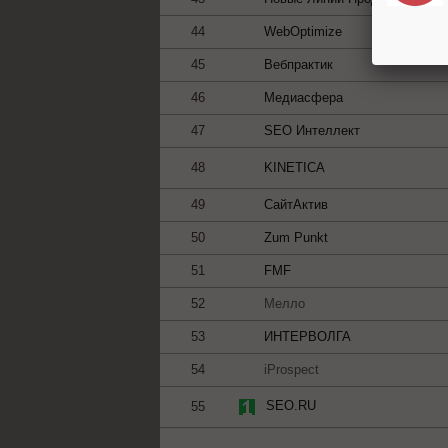
44
WebOptimize
45
Вебпрактик
46
Медиасфера
47
SEO Интеллект
48
KINETICA
49
СайтАктив
50
Zum Punkt
51
FMF
52
Мелло
53
ИНТЕРВОЛГА
54
iProspect
SEO.RU
55