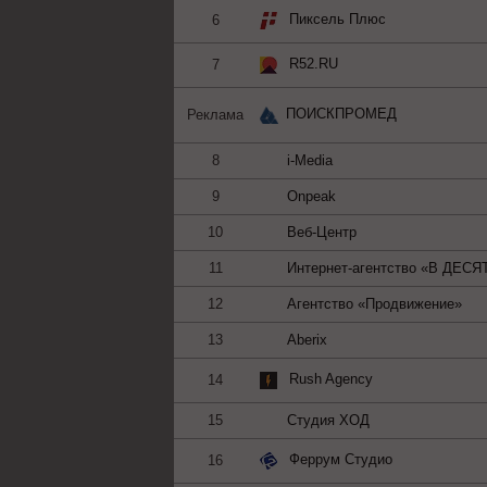
Пиксель Плюс
6
R52.RU
7
ПОИСКПРОМЕД
Реклама
8
i-Media
9
Onpeak
10
Веб-Центр
11
Интернет-агентство «В ДЕСЯ
12
Агентство «Продвижение»
13
Aberix
Rush Agency
14
15
Студия ХОД
Феррум Студио
16