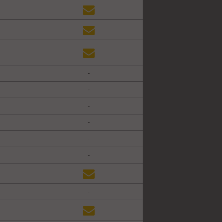
-
-
-
-
-
-
-