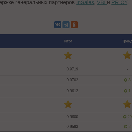
держке генеральных партнеров
InSales
,
VBI
и
PR-CY
.
Итог
Трен
0.9719
-
0.9702
8
0.9612
1
0.9600
29
0.9583
3