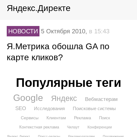
Яндекс.Директе
НОВОСТИ
5 Октября 2010,
в 15:43
Я.Метрика обошла GA по
карте кликов?
Популярные теги
Google
Яндекс
Вебмастерам
SEO
Исследования
Поисковые системы
Сервисы
Клиентам
Реклама
Поиск
Контекстная реклама
Чилаут
Конференции
Яндекс.Директ
Пресс-релизы
Рекламодателям
Продвижение