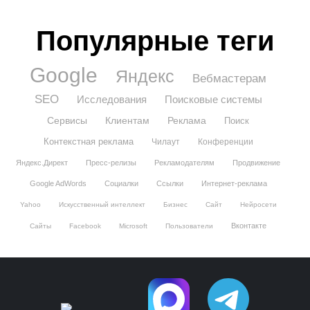
Популярные теги
Google
Яндекс
Вебмастерам
SEO
Исследования
Поисковые системы
Сервисы
Клиентам
Реклама
Поиск
Контекстная реклама
Чилаут
Конференции
Яндекс.Директ
Пресс-релизы
Рекламодателям
Продвижение
Google AdWords
Социалки
Ссылки
Интернет-реклама
Yahoo
Искусственный интеллект
Бизнес
Сайт
Нейросети
Вконтакте
Сайты
Facebook
Microsoft
Пользователи