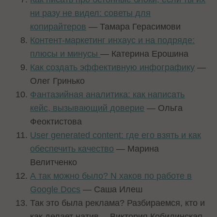
ни разу не видел: советы для
копирайтеров
— Тамара Герасимови
Контент-маркетинг инхаус и на подряде:
плюсы и минусы
— Катерина Ерошина
Как создать эффективную инфографику
—
Олег Гринько
Фантазийная аналитика: как написать
кейс, вызывающий доверие
— Ольга
Феоктистова
User generated content: где его взять и как
обеспечить качество
— Марина
Велитченко
А так можно было? N хаков по работе в
Google Docs
— Саша Илеш
Так это была реклама? Разбираемся, кто и
как делает натив— Виктория Кобилинская