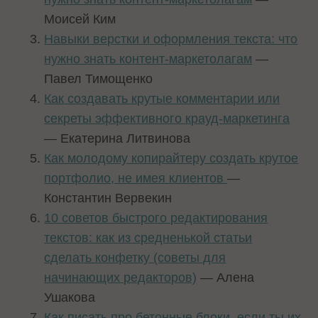
Моисей Ким
Навыки верстки и оформления текста: что
нужно знать контент-маркетолагам
—
Павел Тимощенко
Как создавать крутые комментарии или
секреты эффективного крауд-маркетинга
— Екатерина Литвинова
Как молодому копирайтеру создать крутое
портфолио, не имея клиентов
—
Константин Вервекин
10 советов быстрого редактирования
текстов: как из средненькой статьи
сделать конфетку (советы для
начинающих редакторов)
— Алена
Ушакова
Как писать про бетонные блоки, если ты их