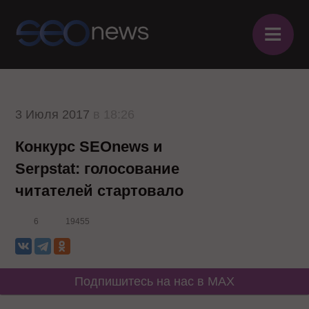
≡
3 Июля 2017
в 18:26
Конкурс SEOnews и
Serpstat: голосование
читателей стартовало
6
19455
Подпишитесь на нас в MAX