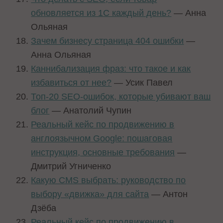
обновляется из 1С каждый день?
— Анна
Ольяная
Зачем бизнесу страница 404 ошибки
—
Анна Ольяная
Каннибализация фраз: что такое и как
избавиться от нее?
— Усик Павел
Топ-20 SEO-ошибок, которые убивают ваш
блог
— Анатолий Чупин
Реальный кейс по продвижению в
англоязычном Google: пошаговая
инструкция, основные требования
—
Дмитрий Угниченко
Какую CMS выбрать: руководство по
выбору «движка» для сайта
— Антон
Дзёба
Реальный кейс по продвижению в