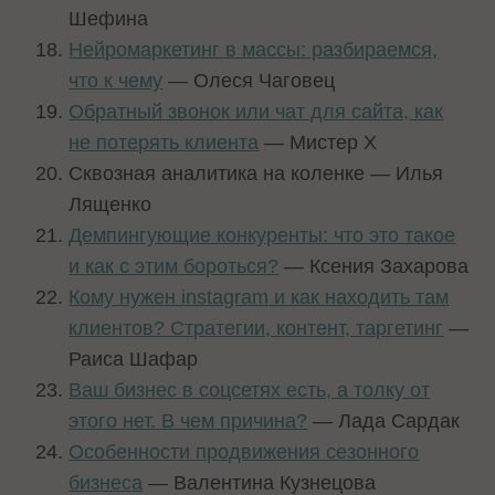
Шефина
Нейромаркетинг в массы: разбираемся,
что к чему
— Олеся Чаговец
Обратный звонок или чат для сайта, как
не потерять клиента
— Мистер Х
Сквозная аналитика на коленке — Илья
Лященко
Демпингующие конкуренты: что это такое
и как с этим бороться?
— Ксения Захарова
Кому нужен instagram и как находить там
клиентов? Стратегии, контент, таргетинг
—
Раиса Шафар
Ваш бизнес в соцсетях есть, а толку от
этого нет. В чем причина?
— Лада Сардак
Особенности продвижения сезонного
бизнеса
— Валентина Кузнецова