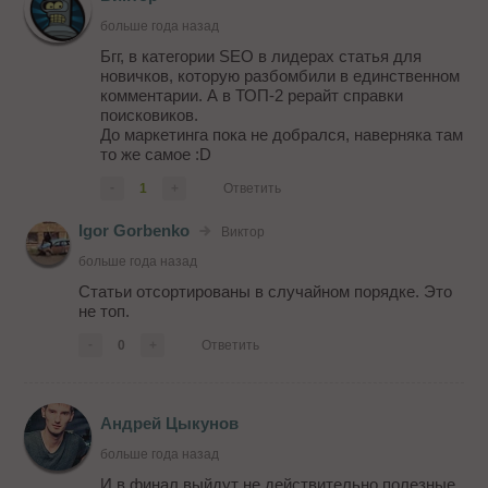
больше года назад
Бгг, в категории SEO в лидерах статья для
новичков, которую разбомбили в единственном
комментарии. А в ТОП-2 рерайт справки
поисковиков.
До маркетинга пока не добрался, наверняка там
то же самое :D
-
1
+
Ответить
Igor Gorbenko
Виктор
больше года назад
Статьи отсортированы в случайном порядке. Это
не топ.
-
0
+
Ответить
Андрей Цыкунов
больше года назад
И в финал выйдут не действительно полезные