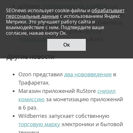
добавил
информацию об апдейтах
на
SEOnews использует cookie-файлы и
обрабатывает
Панель мониторинга состояния Поиска;
персональные данные
с использованием Яндекс
Метрики. Это улучшает работу сайта и
начал тестировать
новый вид сниппета;
взаимодействие с ним. Подтвердите ваше
рассказал, в каких целях
нельзя
согласие, нажав кнопу Ок.
использовать
генеративный ИИ.
Ок
Другие новости
Ozon представил
два нововведения
в
Трафаретах.
Магазин приложений RuStore
снизил
комиссию
за монетизацию приложений
в 6 раз.
Wildberries запускает собственную
торговую марку
электроники и бытовой
техники.