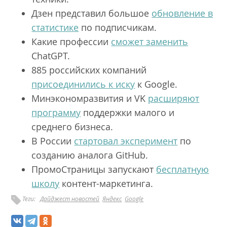
Дзен представил большое
обновление в
статистике
по подписчикам.
Какие профессии
сможет заменить
ChatGPT.
885 российских компаний
присоединились к иску
к Google.
Минэкономразвития и VK
расширяют
программу
поддержки малого и
среднего бизнеса.
В России
стартовал эксперимент
по
созданию аналога GitHub.
ПромоСтраницы запускают
бесплатную
школу
контент-маркетинга.
Теги:
Дайджест новостей
Яндекс
Google